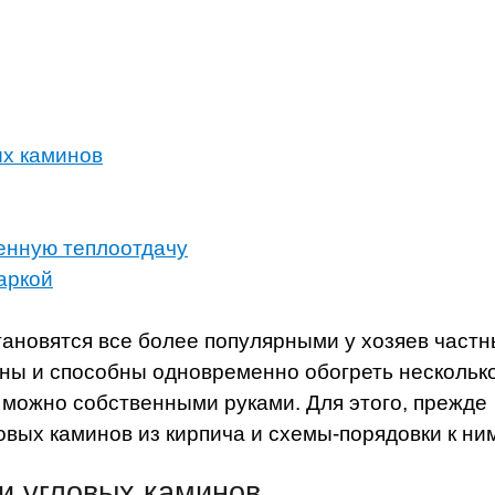
ых каминов
енную теплоотдачу
аркой
становятся все более популярными у хозяев част
тны и способны одновременно обогреть нескольк
 можно собственными руками. Для этого, прежде
овых каминов из кирпича и схемы-порядовки к ни
и угловых каминов