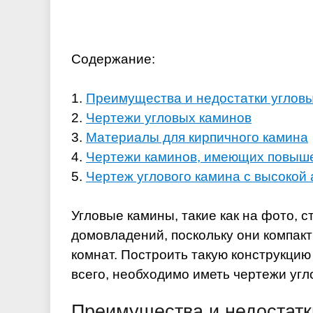
Содержание:
1.
Преимущества и недостатки углов
2.
Чертежи угловых каминов
3.
Материалы для кирпичного камина
4.
Чертежи каминов, имеющих повыш
5.
Чертеж углового камина с высокой 
Угловые камины, такие как на фото, 
домовладений, поскольку они компак
комнат. Построить такую конструкцию
всего, необходимо иметь чертежи угл
Преимущества и недостатк