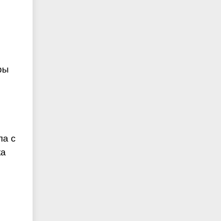
ры
ла с
ка