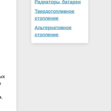
Радиаторы, батареи
Твердотопливное
отопление
Альтернативное
отопление
ных
о
м.